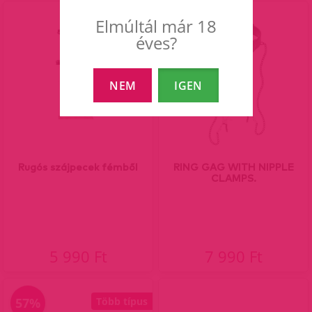
Elmúltál már 18
éves?
NEM
IGEN
Rugós szájpecek fémből
RING GAG WITH NIPPLE
CLAMPS.
5 990 Ft
7 990 Ft
57%
Több típus