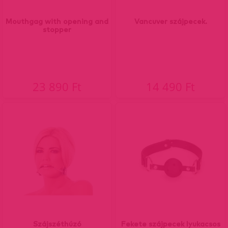
Mouthgag with opening and
Vancuver szájpecek.
stopper
23 890 Ft
14 490 Ft
Szájszéthúzó
Fekete szájpecek lyukacsos