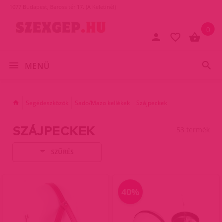
1077 Budapest, Baross tér 17. (A Keletinél)
0
MENÜ
Segédeszközök
Sado/Mazo kellékek
Szájpeckek
SZÁJPECKEK
53 termék
SZŰRÉS
40%