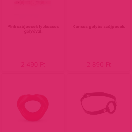
Pink szájpecek lyukacsos
Kansas golyós szájpecek.
golyóval.
2 490 Ft
2 890 Ft