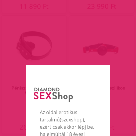
11 890 Ft
23 990 Ft
Pénisz szájpecek bőr
Bőr szájpecek szilikon
hámmal.
golyóval.
Az oldal erotikus
tartalmú(szexshop),
26 990 Ft
8 890 Ft
ezért csak akkor lépj be,
ha elmúltál 18 éves!