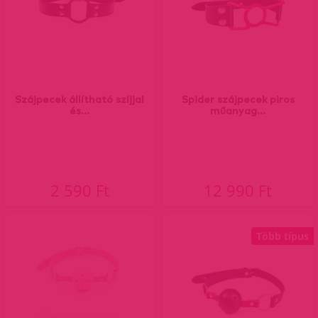
Szájpecek állítható szíjjal
Spider szájpecek piros
és...
műanyag...
2 590 Ft
12 990 Ft
Több típus