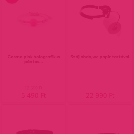
Cosmo pink holografikus
Szájlabda,wc papír tartóval.
pántos...
12 690 Ft
5 490 Ft
22 990 Ft