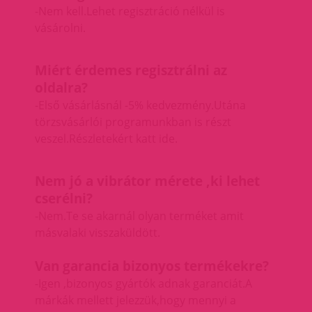
-Nem kell.Lehet regisztráció nélkül is
vásárolni.
Miért érdemes regisztrálni az
oldalra?
-Első vásárlásnál -5% kedvezmény.Utána
törzsvásárlói programunkban is részt
veszel.
Részletekért katt ide.
Nem jó a vibrátor mérete ,ki lehet
cserélni?
-Nem.Te se akarnál olyan terméket amit
másvalaki visszaküldött.
Van garancia bizonyos termékekre?
-Igen ,bizonyos gyártók adnak garanciát.A
márkák mellett jelezzük,hogy mennyi a