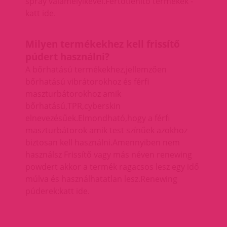
spray valamelyikével.
Fertőtlenítő termékek -
katt ide.
Milyen termékekhez kell frissítő
púdert használni?
A bőrhatású termékekhez,jellemzően
bőrhatású vibrátorokhoz és férfi
maszturbátorokhoz amik
bőrhatású,TPR,cyberskin
elnevezésűek.Elmondható,hogy a férfi
maszturbátorok amik test színűek azokhoz
biztosan kell használni.Amennyiben nem
használsz Frissítő vagy más néven renewing
powdert akkor a termék ragacsos lesz egy idő
múlva és használhatatlan lesz.
Renewing
púderek:katt ide.