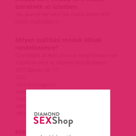
szeretnék az üzletben.
-Ha akarod kérhetsz női eladói illetve férfi
eladói segítséget is.
Milyen szállítási módok állnak
rendelkezésre?
-Személyes átvétel azonnal mivel minden van
a boltban amit az oldalon látsz.
Budapest
1077,Baross tér 17.
-GLS
-GLS csomagpont
-FoxPost csomagpont
-Packeta csomagpont
-MPL
-MPL csomagpont
Mikor kapom meg a csomagot?