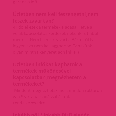
garancia idő.
Üzletben nem kell feszengetni,nem
leszek zavarban?
-Hidd el ezek a termékek eladása illetve a
velük kapcsolatos kérdések nekünk rutinból
mennek.Nem hozunk zavarba.Bármiről is
legyen szó nem kell aggódnod.Ez nekünk
olyan mintha kenyeret adnánk el:)
Üzletben infókat kaphatok a
termékek működésével
kapcsolatban,megnézhetem a
termékeket?
-Mindent megnézhetsz mert minden raktáron
van.Szaktanácsadással állunk
rendelkezésedre.
Inkább női / inkább férfi eladót