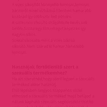
A vizes síkosítót könnyebb kimosni,lemosni
bármiről mivel vízbázisú.Ellenben hamarabb
kiszárad így többször kell pótolni.
A szilikonos
síkosító
drágább,de kevés kell
belőle.Szinte egy film réteget képez és így
nagyon síkos.
Sokkal síkosabb mint a vizes bázisú
síkosító.Nem szárad ki hamar.Nehezebb
lemosni.
Hasznájak fertőtlenítő szert a
szexuális termékemhez?
Ha azt szeretnéd,hogy steril legyen a szexuális
terméked akkor használj.
Első lépésben langyos szappanos vízzel
elmosod a szexuális terméked majd befújod a
nálunk kapható szexuális segédeszköz tisztító