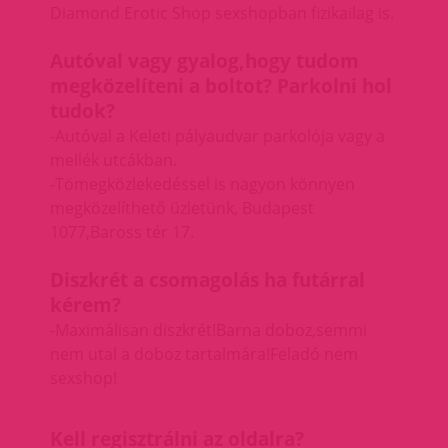
Diamond Erotic Shop sexshopban fizikailag is.
Autóval vagy gyalog,hogy tudom
megközelíteni a boltot? Parkolni hol
tudok?
-Autóval a Keleti pályaudvar parkolója vagy a
mellék utcákban.
-Tömegközlekedéssel is nagyon könnyen
megközelíthető üzletünk,
Budapest
1077,Baross tér 17.
Diszkrét a csomagolás ha futárral
kérem?
-Maximálisan diszkrét!Barna doboz,semmi
nem utal a doboz tartalmára!Feladó nem
sexshop!
Kell regisztrálni az oldalra?