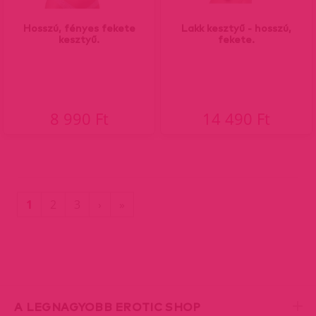
Hosszú, fényes fekete
Lakk kesztyű - hosszú,
kesztyű.
fekete.
8 990 Ft
14 490 Ft
(current)
Utolsó
1
2
3
›
»
oldal
A LEGNAGYOBB EROTIC SHOP