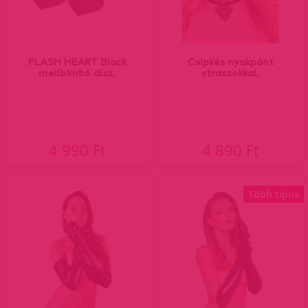
FLASH HEART Black
Csipkés nyakpánt
mellbimbó dísz.
straszokkal.
4 990 Ft
4 890 Ft
Több típus