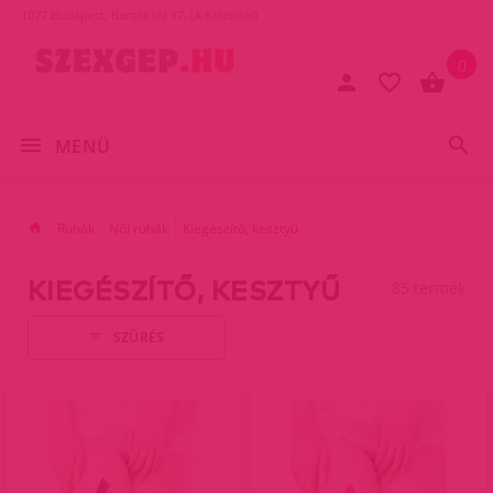
1077 Budapest, Baross tér 17. (A Keletinél)
0
MENÜ
Ruhák
Női ruhák
Kiegészítő, kesztyű
KIEGÉSZÍTŐ, KESZTYŰ
85 termék
SZŰRÉS