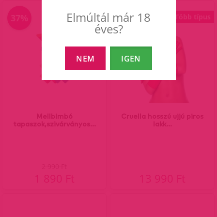
Elmúltál már 18
37%
Több típus
éves?
NEM
IGEN
Mellbimbó
Cruella hosszú ujjú piros
tapaszok,szivárványos...
lakk...
2 990 Ft
1 890 Ft
13 990 Ft