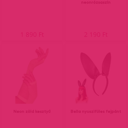
neonrózsaszín
1 890 Ft
2 190 Ft
Neon zöld kesztyű
Bella nyuszifüles fejpánt