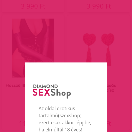
3 990 Ft
3 990 Ft
Hosszú lila szatén kesztyű
Piros szív rózsás
mellbimbódísz
Az oldal erotikus
tartalmú(szexshop),
11 590 Ft
1 990 Ft
ezért csak akkor lépj be,
ha elmúltál 18 éves!