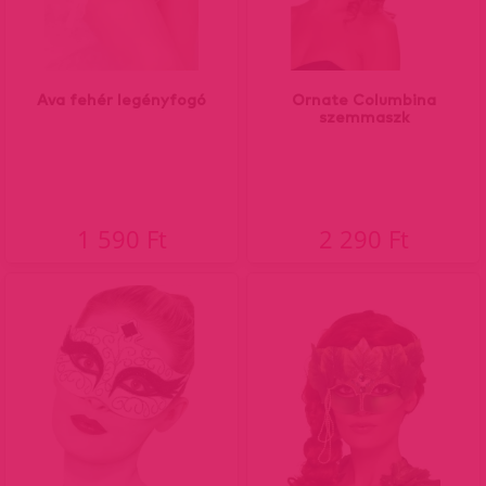
Ava fehér legényfogó
Ornate Columbina
szemmaszk
1 590 Ft
2 290 Ft