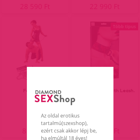
28 590 Ft
22 990 Ft
Több típus
Fém póráz
Scandal Collar with Leash.
Az oldal erotikus
tartalmú(szexshop),
8 990 Ft
12 990 Ft
ezért csak akkor lépj be,
ha elmúltál 18 éves!