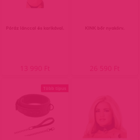
Póráz lánccal és karikával.
KINK bőr nyakörv.
13 990 Ft
26 590 Ft
Több típus