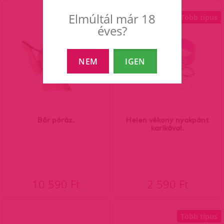
Elmúltál már 18
Több típus
éves?
NEM
IGEN
Bőr póráz.
Helen vékony nyakpánt
karikával.
10 590 Ft
2 590 Ft
Több típus