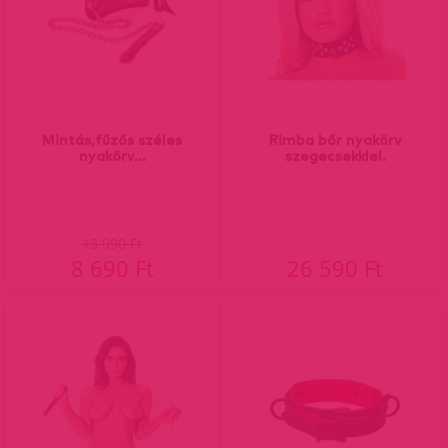
Mintás,fűzős széles
Rimba bőr nyakörv
nyakörv...
szegecsekklel.
13 990 Ft
8 690 Ft
26 590 Ft