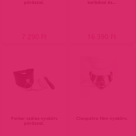
pórázzal.
karikával és...
7 290 Ft
16 390 Ft
Parker széles nyakörv
Cleopatra fém nyakörv.
pórázzal.