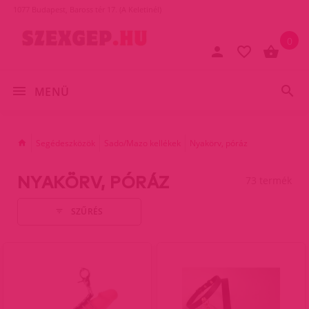
1077 Budapest, Baross tér 17. (A Keletinél)
0
MENÜ
Segédeszközök
Sado/Mazo kellékek
Nyakörv, póráz
NYAKÖRV, PÓRÁZ
73 termék
SZŰRÉS