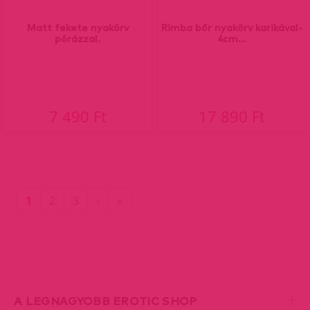
Matt fekete nyakörv
Rimba bőr nyakörv karikával-
pórázzal.
4cm...
7 490 Ft
17 890 Ft
(current)
Utolsó
1
2
3
›
»
oldal
A LEGNAGYOBB EROTIC SHOP