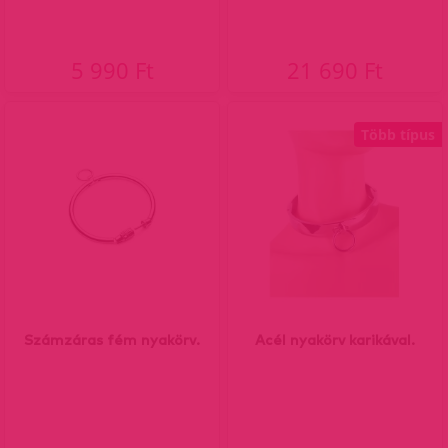
5 990 Ft
21 690 Ft
Több típus
Számzáras fém nyakörv.
Acél nyakörv karikával.