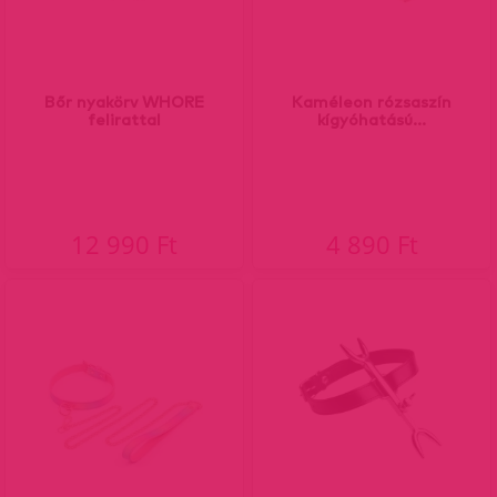
Bőr nyakörv WHORE
Kaméleon rózsaszín
felirattal
kígyóhatású...
12 990 Ft
4 890 Ft