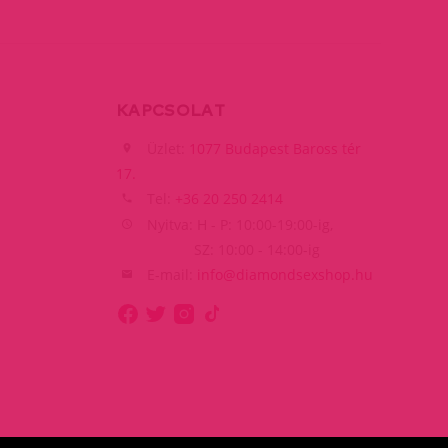
KAPCSOLAT
Üzlet:
1077 Budapest Baross tér
17.
Tel:
+36 20 250 2414
Nyitva: H - P: 10:00-19:00-ig,
SZ: 10:00 - 14:00-ig
E-mail:
info@diamondsexshop.hu