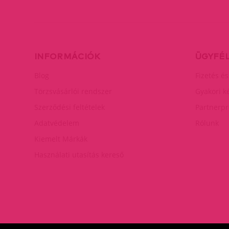
INFORMÁCIÓK
ÜGYFÉ
Blog
Fizetés és
Törzsvásárlói rendszer
Gyakori k
Szerződési feltételek
Partnerp
Adatvédelem
Rólunk
Kiemelt Márkák
Használati utasítás kereső