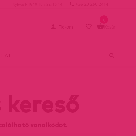
+36 20 250 2414
Nyitva: H-P: 10-19h, SZ: 10-14h
0
Fiókom
Kosár
OLAT
 kereső
található vonalkódot.