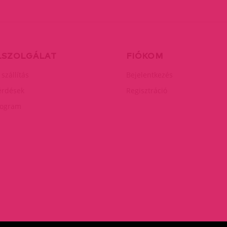
LSZOLGÁLAT
FIÓKOM
 szállítás
Bejelentkezés
érdések
Regisztráció
rogram