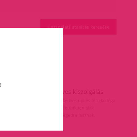
!
ás
Kedves kiszolgálás
elésnél
Több kedves női és férfi kolléga
vár üzletünkben akik
segítségedre lesznek.