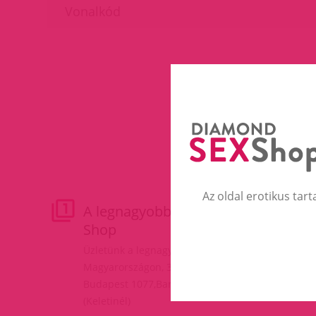
Az oldal erotikus tart
A legnagyobb Erotic
M
Shop
Fe
do
Üzletünk a legnagyobb
Kf
Magyarországon, 3 szinten!
va
Budapest 1077,Baross tér 17.
(Keletinél)