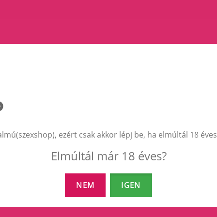
almú(szexshop), ezért csak akkor lépj be, ha elmúltál 18 éves
aximális diszkréció
Ingyenes szállít
Elmúltál már 18 éves?
ladás jelölés nélküli karton
25.000 Ft feletti rend
bozban. Feladó: Diamond 99
ingyenes a szállítás!
t., senki nem tudja meg mi
NEM
IGEN
n a dobozban!