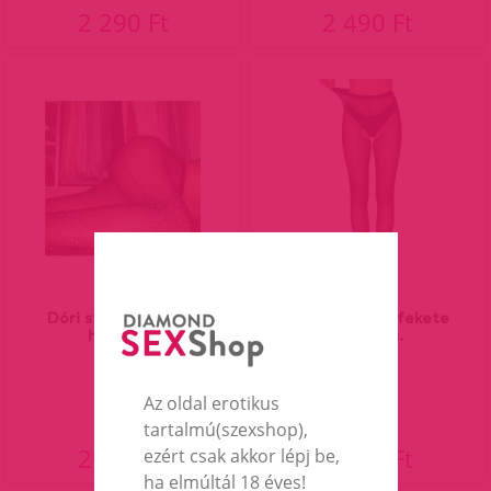
2 290 Ft
2 490 Ft
Dóri strasszos necc
Walsh nyitott fekete
harisnya.
harisnya.
Az oldal erotikus
tartalmú(szexshop),
2 990 Ft
2 190 Ft
ezért csak akkor lépj be,
ha elmúltál 18 éves!