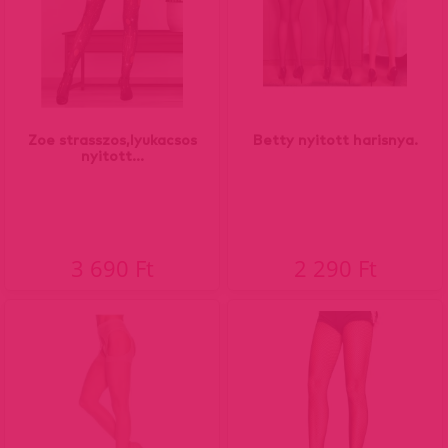
Zoe strasszos,lyukacsos
Betty nyitott harisnya.
nyitott...
3 690 Ft
2 290 Ft