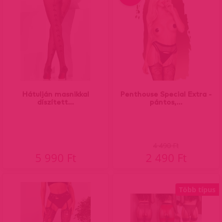
Hátulján masnikkal
Penthouse Special Extra -
díszített...
pántos,...
4 490 Ft
5 990 Ft
2 490 Ft
Több típus