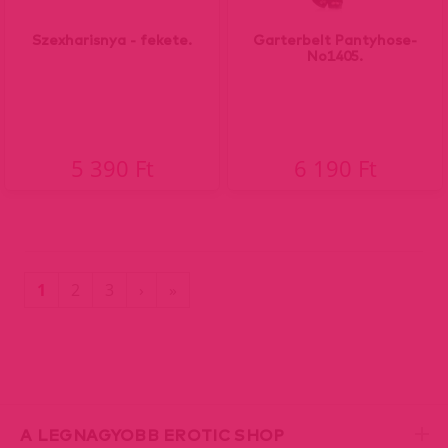
Szexharisnya - fekete.
Garterbelt Pantyhose-
No1405.
5 390 Ft
6 190 Ft
(current)
Utolsó
1
2
3
›
»
oldal
A LEGNAGYOBB EROTIC SHOP