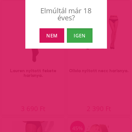
Elmúltál már 18
éves?
NEM
IGEN
Lauren nyitott fekete
Olivia nyitott necc harisnya.
harisnya.
3 690 Ft
2 390 Ft
45%