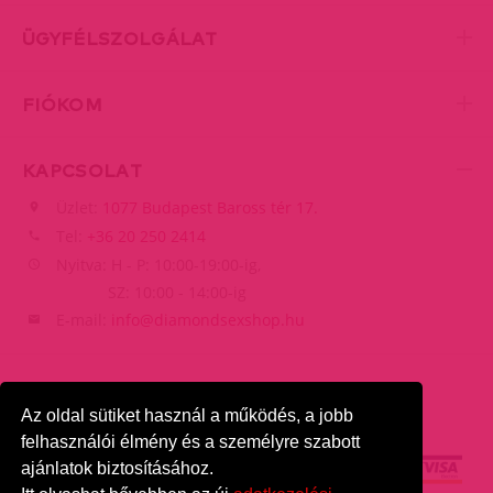
ÜGYFÉLSZOLGÁLAT
FIÓKOM
KAPCSOLAT
Üzlet:
1077 Budapest Baross tér 17.
Tel:
+36 20 250 2414
Nyitva: H - P: 10:00-19:00-ig,
SZ: 10:00 - 14:00-ig
E-mail:
info@diamondsexshop.hu
Az oldal sütiket használ a működés, a jobb
felhasználói élmény és a személyre szabott
ajánlatok biztosításához.