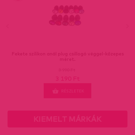
Fekete szilikon anál plug csillogó véggel-közepes
méret.
3 990 Ft
3 190 Ft
RÉSZLETEK
KIEMELT MÁRKÁK