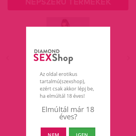
NÉPSZERŰ TERMÉKEK
Az oldal erotikus
tartalmú(szexshop),
Necc szett No.7959.
ezért csak akkor lépj be,
ha elmúltál 18 éves!
4 390 Ft
Elmúltál már 18
éves?
RÉSZLETEK
NEM
IGEN