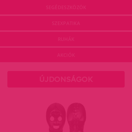
SEGÉDESZKÖZÖK
SZEXPATIKA
RUHÁK
AKCIÓK
ÚJDONSÁGOK