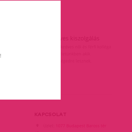
ás
Kedves kiszolgálás
elésnél
Több kedves női és férfi kolléga
vár üzletünkben akik
!
segítségedre lesznek.
KAPCSOLAT
Üzlet:
1077 Budapest Baross tér