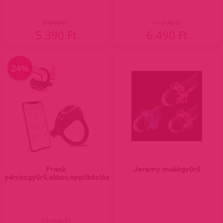
9 990 Ft
11 990 Ft
5 390 Ft
6 490 Ft
24%
Frank
Jeremy makkgyűrű
péniszgyűrű,akkus,applikációs
12 990 Ft