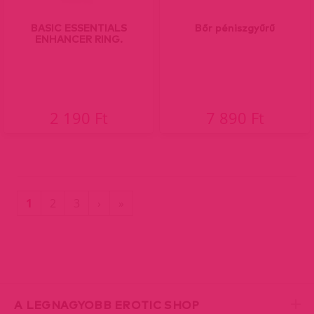
BASIC ESSENTIALS
Bőr péniszgyűrű
ENHANCER RING.
2 190 Ft
7 890 Ft
(current)
Utolsó
1
2
3
›
»
oldal
A LEGNAGYOBB EROTIC SHOP