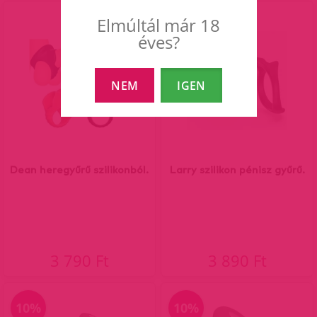
Elmúltál már 18
éves?
NEM
IGEN
Dean heregyűrű szilikonból.
Larry szilikon pénisz gyűrű.
3 790 Ft
3 890 Ft
10%
10%