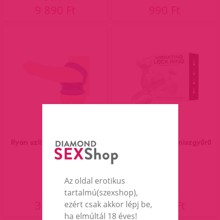
9 890 Ft
990 Ft
Ryan szilikon péniszgyűrű
Stephen vibro péniszgyűrű
Az oldal erotikus
tartalmú(szexshop),
3 290 Ft
4 290 Ft
ezért csak akkor lépj be,
ha elmúltál 18 éves!