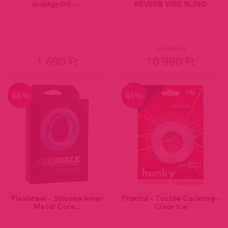
makkgyűrű -...
REVERB VIBE SLING
19 990 Ft
1 690 Ft
10 990 Ft
46%
46%
Flexisteel - Silicone Inner
Fractal - Tactile Cockring -
Metal Core...
Clear Ice