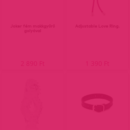
Joker fém makkgyűrű
Adjustable Love Ring.
golyóval
2 890 Ft
1 390 Ft