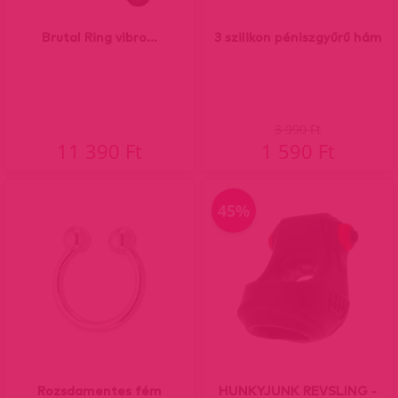
Brutal Ring vibro...
3 szilikon péniszgyűrű hám
3 990 Ft
11 390 Ft
1 590 Ft
45%
Rozsdamentes fém
HUNKYJUNK REVSLING -