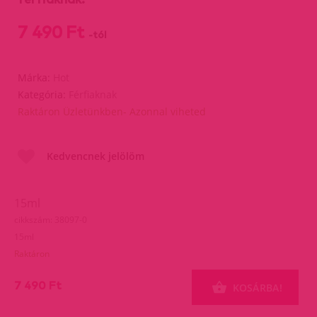
7 490 Ft
-tól
Márka:
Hot
Kategória:
Férfiaknak
Raktáron Üzletünkben- Azonnal viheted
Kedvencnek jelölöm
15ml
cikkszám: 38097-0
15ml
Raktáron
7 490 Ft
KOSÁRBA!