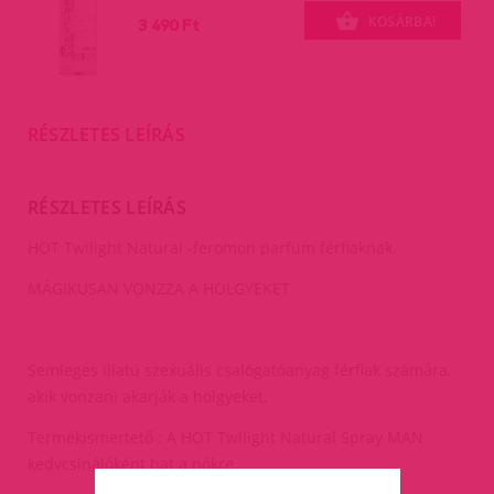
KOSÁRBA!
3 490 Ft
RÉSZLETES LEÍRÁS
RÉSZLETES LEÍRÁS
HOT Twilight Natural -feromon parfüm férfiaknak.
MÁGIKUSAN VONZZA A HÖLGYEKET
Semleges illatú szexuális csalógatóanyag férfiak számára,
akik vonzani akarják a hölgyeket.
Termékismertető : A HOT Twilight Natural Spray MAN
kedvcsinálóként hat a nőkre.