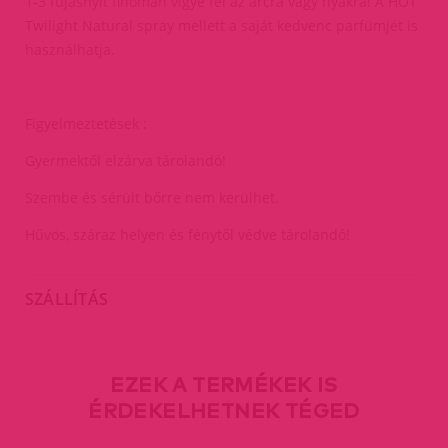
1-3 fújásnyit finoman vigye fel az arcra vagy nyakra! A HOT
Twilight Natural spray mellett a saját kedvenc parfümjét is
használhatja.
Figyelmeztetések :
Gyermektől elzárva tárolandó!
Szembe és sérült bőrre nem kerülhet.
Hűvös, száraz helyen és fénytől védve tárolandó!
SZÁLLÍTÁS
EZEK A TERMÉKEK IS
ÉRDEKELHETNEK TÉGED