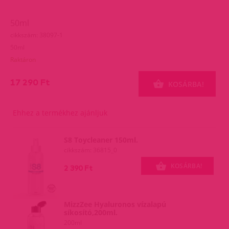
50ml
cikkszám: 38097-1
50ml
Raktáron
17 290 Ft
KOSÁRBA!
Ehhez a termékhez ajánljuk
S8 Toycleaner 150ml.
cikkszám: 36815_0
KOSÁRBA!
2 390 Ft
MizzZee Hyaluronos vízalapú
síkosító,200ml.
200ml