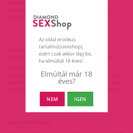
Közvetlen környezetében minden hölgyben olyan
benyomást kelt, hogy önnek ellenállhatatlan erotikus
kisugárzása van.
Az oldal erotikus
tartalmú(szexshop),
A feromonok szexuális csalogatóanyagok, amelyeket
ezért csak akkor lépj be,
minden élőlény kiválaszt, hogy vonzza a másik nemet.
ha elmúltál 18 éves!
Az orrban lévő saját érzékszerv érzékeli ezeket,
Elmúltál már 18
láthatatlanok, szagtalanok és tudattalanul hatnak - már a
éves?
legkisebb mennyiség is a másodperc töredéke alatt ingert
kelt az agyban és így befolyásolja a szexuális magatartást.
NEM
IGEN
Használat és adagolás :